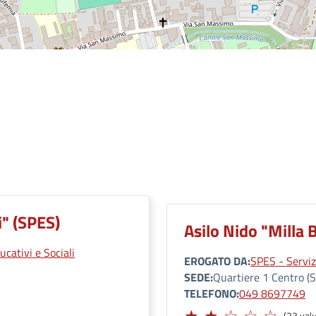
" (SPES)
Asilo Nido "Milla 
ucativi e Sociali
EROGATO DA
SPES - Servizi
SEDE
Quartiere 1 Centro (S
TELEFONO
049 8697749
Limitato
(23 valu