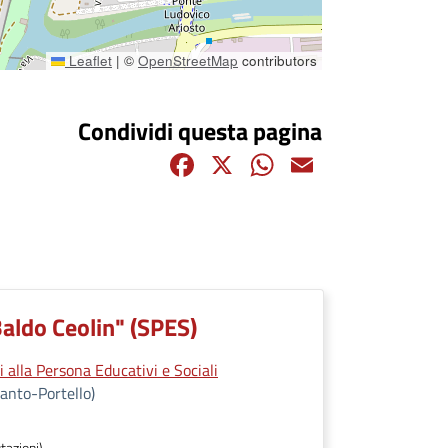
Leaflet
|
©
OpenStreetMap
contributors
Condividi questa pagina
Facebook
X
WhatsApp
Email
Baldo Ceolin" (SPES)
 alla Persona Educativi e Sociali
anto-Portello)
tazioni)