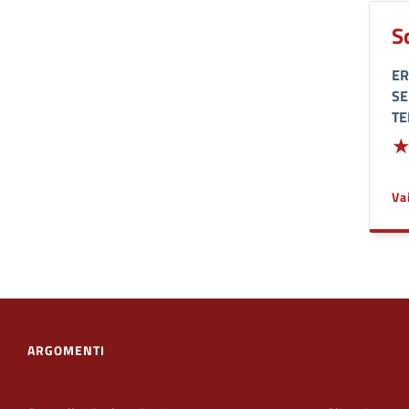
S
ER
SE
TE
Ade
Va
ARGOMENTI