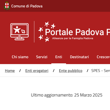
Comune di Padova
Main
Chi siamo
Servizi
Enti
Destinatari
Crescer
navigation
Home
/
Enti erogatori
/
Ente pubblico
/
SPES - Serv
Salta
al
Ultimo aggiornamento:
25 Marzo 2025
contenuto
principale