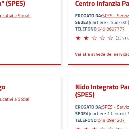
a" (SPES)
Centro Infanzia Pa
ucativi e Sociali
EROGATO DA
SPES - Servizi
SEDE
Quartiere 4 Sud-Est (
TELEFONO
049 8697777
Limitato
(33 valu
Vai alla scheda del servizi
go
Nido Integrato Par
(SPES)
ucativi e Sociali
EROGATO DA
SPES - Servizi
SEDE
Quartiere 1 Centro (Pr
TELEFONO
049 0991207
Adeguato