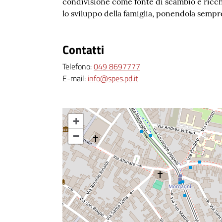
condivisione come fonte di scambio e ricche
lo sviluppo della famiglia, ponendola sempr
Contatti
Telefono:
049 8697777
E-mail:
info@spes.pd.it
+
−