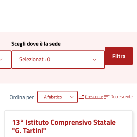
Scegli dove è la sede
Selezionati: 0
Ordina per
Modalità
Crescente
Decrescente
Alfabetico
di
13° Istituto Comprensivo Statale
ordinamento
"G. Tartini"