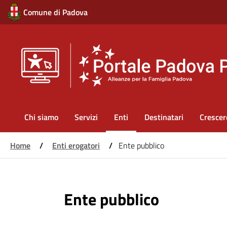
Comune di Padova
Main
Chi siamo
Servizi
Enti
Destinatari
Crescer
navigation
Home
/
Enti erogatori
/
Ente pubblico
Salta
al
Ente pubblico
contenuto
principale