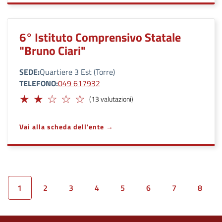
6° Istituto Comprensivo Statale
"Bruno Ciari"
SEDE
Quartiere 3 Est (Torre)
TELEFONO
049 617932
Limitato
(13 valutazioni)
Vai alla scheda dell'ente
1
2
3
4
5
6
7
8
gina precedente