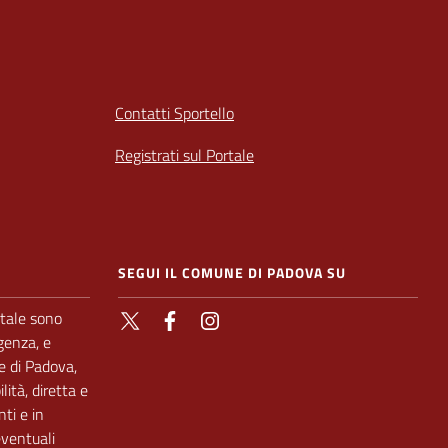
Contatti Sportello
Registrati sul Portale
SEGUI IL COMUNE DI PADOVA SU
rtale sono
X
Facebook
Instagram
genza, e
e di Padova,
lità, diretta e
nti e in
eventuali