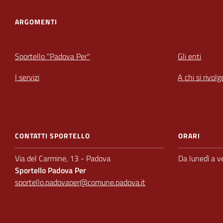
ARGOMENTI
Sportello "Padova Per"
Gli enti
I servizi
A chi si rivolg
CONTATTI SPORTELLO
ORARI
Via del Carmine, 13 - Padova
Da lunedì a v
Sportello Padova Per
sportello.padovaper@comune.padova.it