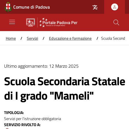
Comune di Padova
Home
/
Servizi
/
Educazione e formazione
/
Scuola Secondari
Salta
al
Ultimo aggiornamento:
12 Marzo 2025
contenuto
principale
Scuola Secondaria Statale
di I grado "Mameli"
TIPOLOGIA
Servizi per l'istruzione obbligatoria
SERVIZIO RIVOLTO A