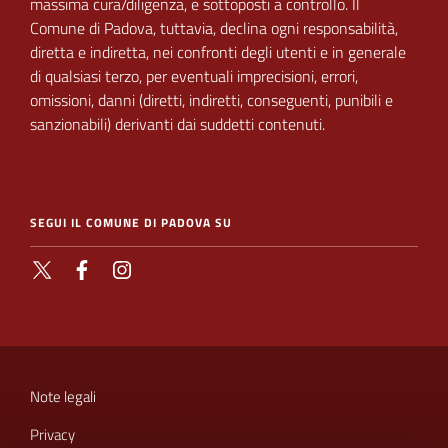
massima cura/diligenza, e sottoposti a
controllo.
Il
Comune di Padova,
tuttavia, declina ogni responsabilità,
diretta e indiretta, nei
confronti degli utenti e in generale
di qualsiasi terzo, per eventuali imprecisioni, errori,
omissioni, danni (diretti, indiretti, conseguenti, punibili e
sanzionabili) derivanti dai suddetti contenuti.
SEGUI IL COMUNE DI PADOVA SU
X
Facebook
Instagram
SEZIONE
LINK
Note legali
UTILI
Privacy