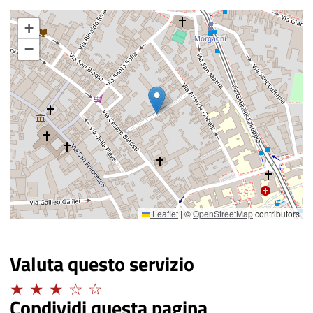
+
−
Leaflet
|
©
OpenStreetMap
contributors
Valuta questo servizio
Adeguato
Condividi questa pagina