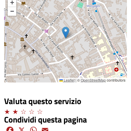
+
−
Leaflet
|
©
OpenStreetMap
contributors
Valuta questo servizio
Limitato
Condividi questa pagina
Facebook
X
WhatsApp
Email