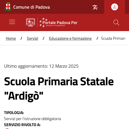
Comune di Padova
Home
/
Servizi
/
Educazione e formazione
/
Scuola Primaria 
Salta
al
Ultimo aggiornamento:
12 Marzo 2025
contenuto
principale
Scuola Primaria Statale
"Ardigò"
TIPOLOGIA
Servizi per l'istruzione obbligatoria
SERVIZIO RIVOLTO A