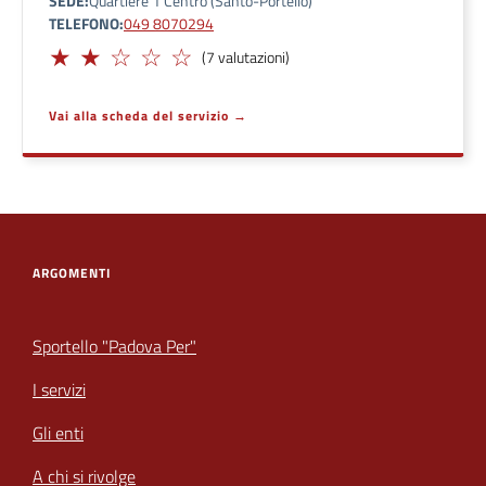
SEDE
Quartiere 1 Centro (Santo-Portello)
TELEFONO
049 8070294
Limitato
(7 valutazioni)
Vai alla scheda del servizio
ARGOMENTI
Sportello "Padova Per"
I servizi
Gli enti
A chi si rivolge