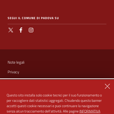
SEGUI IL COMUNE DI PADOVA SU
X
Facebook
Instagram
SEZIONE
LINK
Note legali
UTILI
Privacy
Cookie
Chiu
Amministrazione trasparente
Questo sito installa solo cookie tecnici per il suo funzionamento o
per raccogliere dati statistici aggregati. Chiudendo questo banner
Dichiarazione di accessibilità
accetti questi cookie necessari e puoi continuare la navigazione
Feedback accessibilità
senza alcun tracciamento dell'attività. Alle pagine
INFORMATIVA