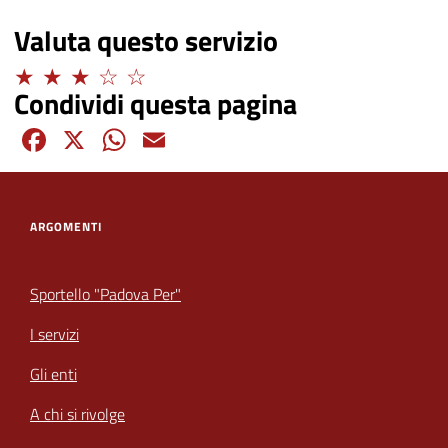
Valuta questo servizio
Adeguato
Condividi questa pagina
Facebook
X
WhatsApp
Email
ARGOMENTI
Sportello "Padova Per"
I servizi
Gli enti
A chi si rivolge