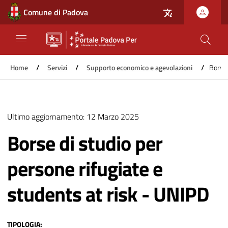
Comune di Padova
Home
/
Servizi
/
Supporto economico e agevolazioni
/
Borse 
Salta
al
Ultimo aggiornamento:
12 Marzo 2025
contenuto
principale
Borse di studio per
persone rifugiate e
students at risk - UNIPD
TIPOLOGIA