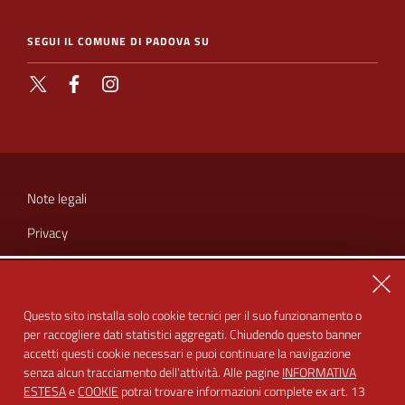
SEGUI IL COMUNE DI PADOVA SU
X
Facebook
Instagram
SEZIONE
LINK
Note legali
UTILI
Privacy
Cookie
Chiu
Amministrazione trasparente
Questo sito installa solo cookie tecnici per il suo funzionamento o
per raccogliere dati statistici aggregati. Chiudendo questo banner
Dichiarazione di accessibilità
accetti questi cookie necessari e puoi continuare la navigazione
Feedback accessibilità
senza alcun tracciamento dell'attività. Alle pagine
INFORMATIVA
ESTESA
e
COOKIE
potrai trovare informazioni complete ex art. 13