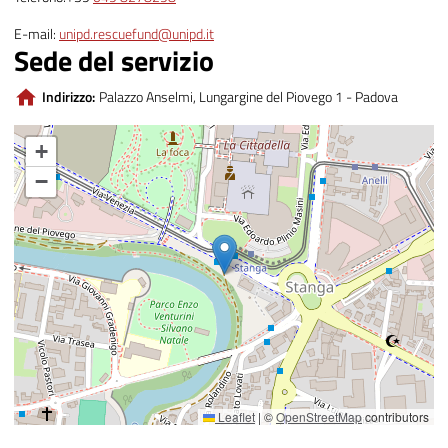
E-mail:
unipd.rescuefund@unipd.it
Sede del servizio
Indirizzo:
Palazzo Anselmi, Lungargine del Piovego 1 - Padova
+
−
Leaflet
|
©
OpenStreetMap
contributors