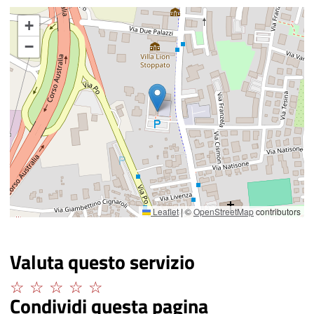
+
−
Leaflet
|
©
OpenStreetMap
contributors
Valuta questo servizio
Condividi questa pagina