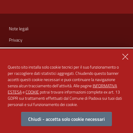
SEZIONE
LINK
Note legali
UTILI
Privacy
Cookie
Chiu
Amministrazione trasparente
Questo sito installa solo cookie tecnici per il suo funzionamento o
per raccogliere dati statistici aggregati. Chiudendo questo banner
Dichiarazione di accessibilità
accetti questi cookie necessari e puoi continuare la navigazione
Feedback accessibilità
senza alcun tracciamento dell'attività. Alle pagine
INFORMATIVA
ESTESA
e
COOKIE
potrai trovare informazioni complete ex art. 13
GDPR sui trattamenti effettuati dal Comune di Padova sui tuoi dati
personali e sul funzionamento dei cookie.
Chiudi - accetta solo cookie necessari
Intervento realizzato con il contributo della Regione Veneto nell'ambito
del Progetto Alleanze per la famiglia