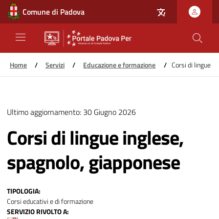
Comune di Padova
Home
/
Servizi
/
Educazione e formazione
/
Corsi di lingue i
Salta
al
Ultimo aggiornamento:
30 Giugno 2026
contenuto
principale
Corsi di lingue inglese,
spagnolo, giapponese
TIPOLOGIA
Corsi educativi e di formazione
SERVIZIO RIVOLTO A