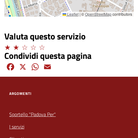
Leaflet
|
©
OpenStreetMap
contributors
Valuta questo servizio
Limitato
Condividi questa pagina
Facebook
X
WhatsApp
Email
ARGOMENTI
Sportello "Padova Per"
I servizi