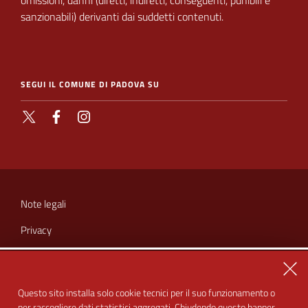
omissioni, danni (diretti, indiretti, conseguenti, punibili e
sanzionabili) derivanti dai suddetti contenuti.
SEGUI IL COMUNE DI PADOVA SU
X
Facebook
Instagram
SEZIONE
LINK
Note legali
UTILI
Privacy
Cookie
Chiu
Amministrazione trasparente
Questo sito installa solo cookie tecnici per il suo funzionamento o
per raccogliere dati statistici aggregati. Chiudendo questo banner