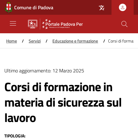
Comune di Padova
Home
/
Servizi
/
Educazione e formazione
/
Corsi di formazio
Salta
al
Ultimo aggiornamento:
12 Marzo 2025
contenuto
principale
Corsi di formazione in
materia di sicurezza sul
lavoro
TIPOLOGIA