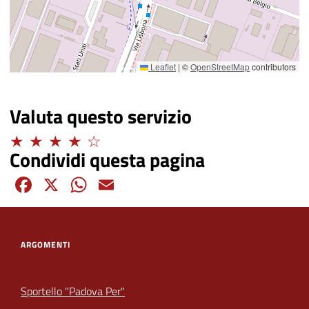
Leaflet
|
©
OpenStreetMap
contributors
Valuta questo servizio
Distinto
Condividi questa pagina
Facebook
X
WhatsApp
Email
ARGOMENTI
Sportello "Padova Per"