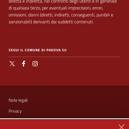
diretta e indiretta, nei
confronti degli utenti e in generale
di qualsiasi terzo, per eventuali imprecisioni, errori,
omissioni, danni (diretti, indiretti, conseguenti, punibili e
sanzionabili) derivanti dai suddetti contenuti.
SEGUI IL COMUNE DI PADOVA SU
X
Facebook
Instagram
SEZIONE
LINK
Note legali
UTILI
Privacy
Cookie
Chiu