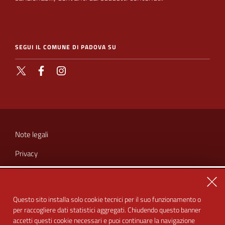
SEGUI IL COMUNE DI PADOVA SU
X
Facebook
Instagram
SEZIONE
LINK
Note legali
UTILI
Privacy
Cookie
Chiu
Amministrazione trasparente
Questo sito installa solo cookie tecnici per il suo funzionamento o
per raccogliere dati statistici aggregati. Chiudendo questo banner
Dichiarazione di accessibilità
accetti questi cookie necessari e puoi continuare la navigazione