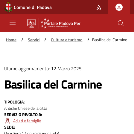
Comune di Padova
Home
/
Servizi
/
Cultura e turismo
/
Basilica del Carmine
Salta
al
Ultimo aggiornamento:
12 Marzo 2025
contenuto
principale
Basilica del Carmine
TIPOLOGIA
Antiche Chiese della città
SERVIZIO RIVOLTO A
Adulti e famiglie
SEDE
Quartiere 1 Centro (Savonarola)