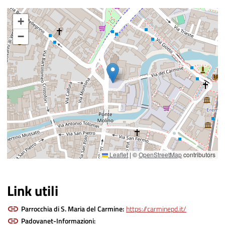
+
−
Leaflet
|
©
OpenStreetMap
contributors
Link utili
Parrocchia di S. Maria del Carmine:
https://carminepd.it/
Padovanet-Informazioni: