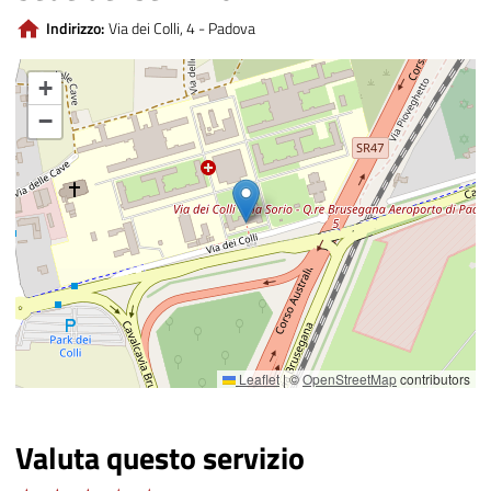
Indirizzo:
Via dei Colli, 4 - Padova
+
−
Leaflet
|
©
OpenStreetMap
contributors
Valuta questo servizio
Adeguato