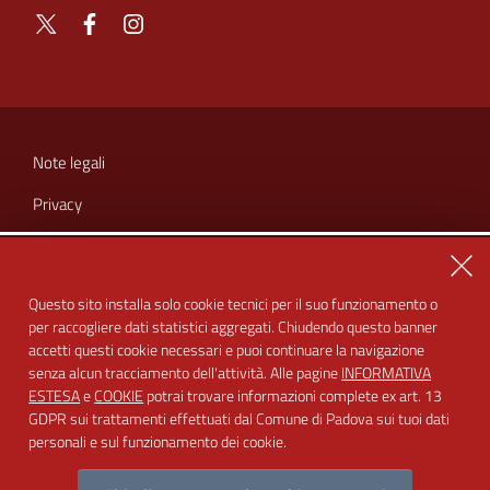
X
Facebook
Instagram
SEZIONE
LINK
Note legali
UTILI
Privacy
Cookie
Chiu
Amministrazione trasparente
Questo sito installa solo cookie tecnici per il suo funzionamento o
per raccogliere dati statistici aggregati. Chiudendo questo banner
Dichiarazione di accessibilità
accetti questi cookie necessari e puoi continuare la navigazione
Feedback accessibilità
senza alcun tracciamento dell'attività. Alle pagine
INFORMATIVA
ESTESA
e
COOKIE
potrai trovare informazioni complete ex art. 13
GDPR sui trattamenti effettuati dal Comune di Padova sui tuoi dati
personali e sul funzionamento dei cookie.