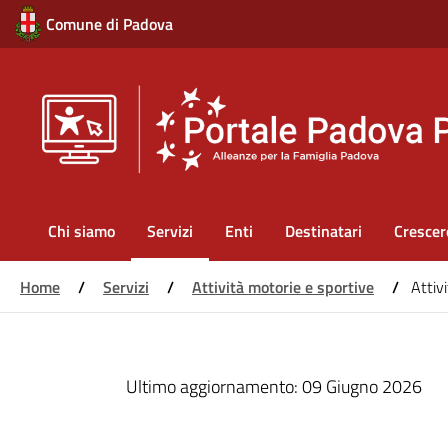
Comune di Padova
Main
Chi siamo
Servizi
Enti
Destinatari
Crescer
navigation
Home
/
Servizi
/
Attività motorie e sportive
/
Attiv
Salta
al
Ultimo aggiornamento:
09 Giugno 2026
contenuto
principale