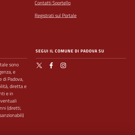
Contatti Sportello
Registrati sul Portale
SEGUI IL COMUNE DI PADOVA SU
rtale sono
X
Facebook
Instagram
genza, e
e di Padova,
lità, diretta e
nti e in
eventuali
ni (diretti,
 sanzionabili)