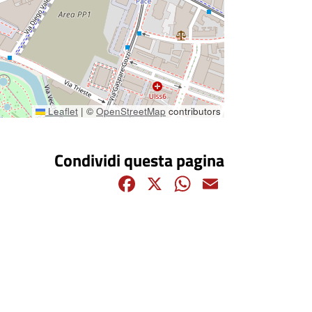
Leaflet
|
©
OpenStreetMap
contributors
Condividi questa pagina
Facebook
X
WhatsApp
Email