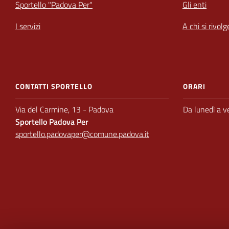
Sportello "Padova Per"
Gli enti
I servizi
A chi si rivolg
CONTATTI SPORTELLO
ORARI
Via del Carmine, 13 - Padova
Da lunedì a v
Sportello Padova Per
sportello.padovaper@comune.padova.it