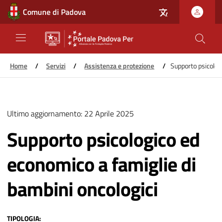
Comune di Padova
Home
/
Servizi
/
Assistenza e protezione
/
Supporto psicologi
Salta
al
Ultimo aggiornamento:
22 Aprile 2025
contenuto
principale
Supporto psicologico ed
economico a famiglie di
bambini oncologici
TIPOLOGIA