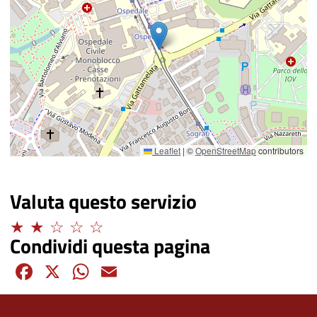
Leaflet
|
©
OpenStreetMap
contributors
Valuta questo servizio
Limitato
Condividi questa pagina
Facebook
X
WhatsApp
Email