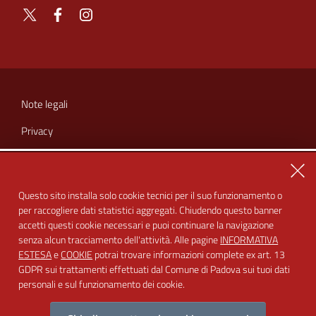
X
Facebook
Instagram
SEZIONE
LINK
Note legali
UTILI
Privacy
Cookie
Chiu
Amministrazione trasparente
Questo sito installa solo cookie tecnici per il suo funzionamento o
per raccogliere dati statistici aggregati. Chiudendo questo banner
Dichiarazione di accessibilità
accetti questi cookie necessari e puoi continuare la navigazione
Feedback accessibilità
senza alcun tracciamento dell'attività. Alle pagine
INFORMATIVA
ESTESA
e
COOKIE
potrai trovare informazioni complete ex art. 13
GDPR sui trattamenti effettuati dal Comune di Padova sui tuoi dati
personali e sul funzionamento dei cookie.