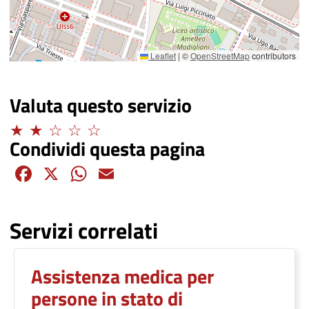
Leaflet
|
©
OpenStreetMap
contributors
Valuta questo servizio
Limitato
Condividi questa pagina
Facebook
X
WhatsApp
Email
Servizi correlati
Assistenza medica per
persone in stato di