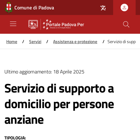
Comune di Padova
Home
/
Servizi
/
Assistenza e protezione
/
Servizio di suppor
Salta
al
Ultimo aggiornamento:
18 Aprile 2025
contenuto
principale
Servizio di supporto a
domicilio per persone
anziane
TIPOLOGIA