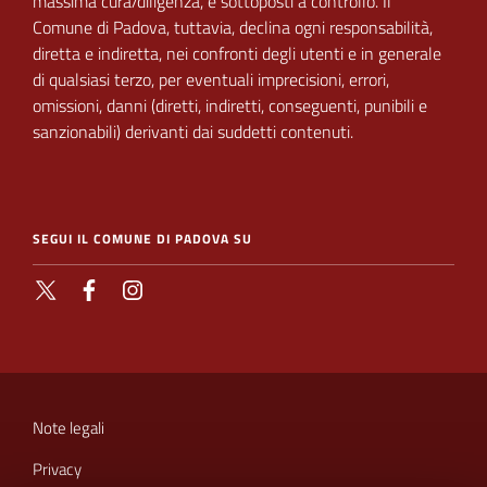
massima cura/diligenza, e sottoposti a
controllo.
Il
Comune di Padova,
tuttavia, declina ogni responsabilità,
diretta e indiretta, nei
confronti degli utenti e in generale
di qualsiasi terzo, per eventuali imprecisioni, errori,
omissioni, danni (diretti, indiretti, conseguenti, punibili e
sanzionabili) derivanti dai suddetti contenuti.
SEGUI IL COMUNE DI PADOVA SU
X
Facebook
Instagram
SEZIONE
LINK
Note legali
UTILI
Privacy