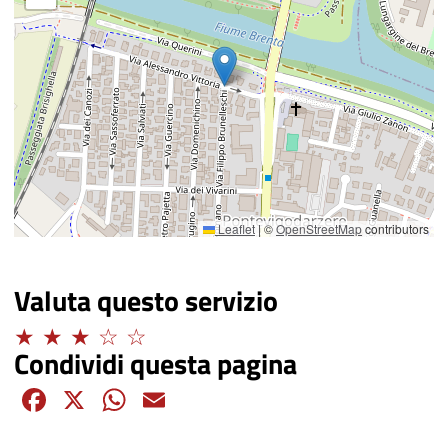
Leaflet
|
©
OpenStreetMap
contributors
Valuta questo servizio
Adeguato
Condividi questa pagina
Facebook
X
WhatsApp
Email