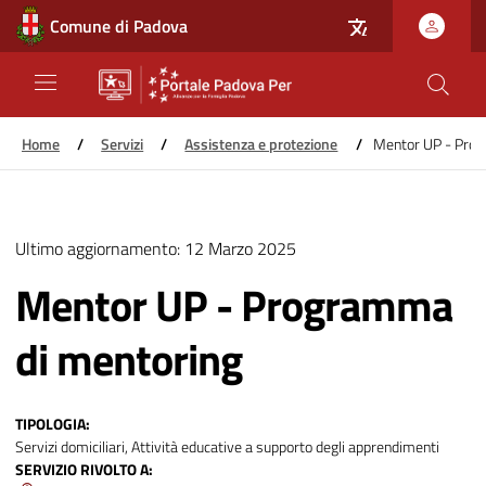
Comune di Padova
Home
/
Servizi
/
Assistenza e protezione
/
Mentor UP - Prog
Salta
al
Ultimo aggiornamento:
12 Marzo 2025
contenuto
principale
Mentor UP - Programma
di mentoring
TIPOLOGIA
Servizi domiciliari, Attività educative a supporto degli apprendimenti
SERVIZIO RIVOLTO A