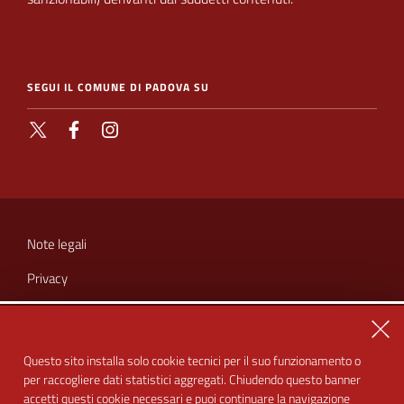
SEGUI IL COMUNE DI PADOVA SU
X
Facebook
Instagram
SEZIONE
LINK
Note legali
UTILI
Privacy
Cookie
Chiu
Amministrazione trasparente
Questo sito installa solo cookie tecnici per il suo funzionamento o
per raccogliere dati statistici aggregati. Chiudendo questo banner
Dichiarazione di accessibilità
accetti questi cookie necessari e puoi continuare la navigazione