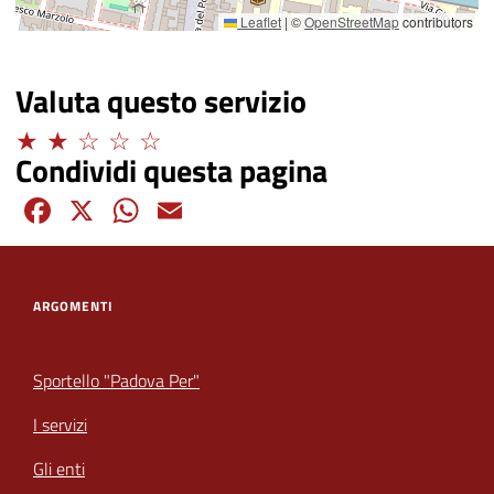
Leaflet
|
©
OpenStreetMap
contributors
Valuta questo servizio
Limitato
Condividi questa pagina
Facebook
X
WhatsApp
Email
ARGOMENTI
Sportello "Padova Per"
I servizi
Gli enti