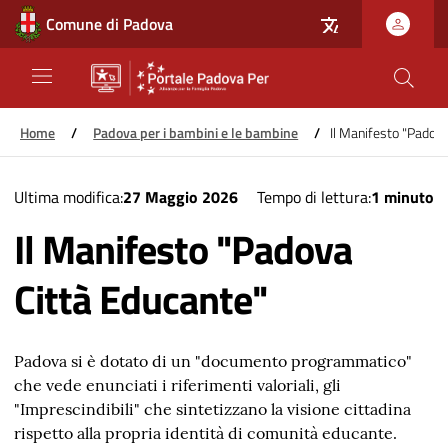
Comune di Padova
Home
/
Padova per i bambini e le bambine
/
Il Manifesto "Padov
Salta
Ultima modifica
27 Maggio 2026
Tempo di lettura
1 minuto
al
Il Manifesto "Padova
contenuto
principale
Città Educante"
Padova si è dotato di un "documento programmatico"
che vede enunciati i riferimenti valoriali, gli
"Imprescindibili" che sintetizzano la visione cittadina
rispetto alla propria identità di comunità educante.